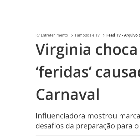
R7 Entretenimento
Famosos e TV
Feed TV - Arquivo
Virginia choca
‘feridas’ caus
Carnaval
Influenciadora mostrou marca
desafios da preparação para o