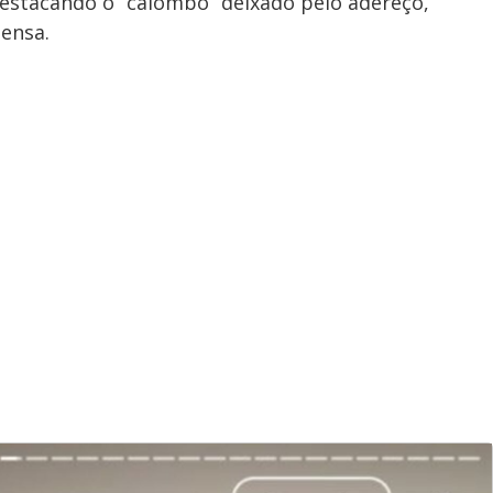
estacando o “calombo” deixado pelo adereço,
tensa.