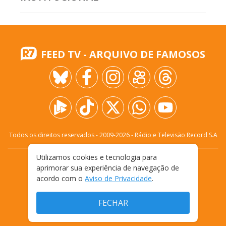
FEED TV - ARQUIVO DE FAMOSOS
Todos os direitos reservados - 2009-
2026
- Rádio e Televisão Record S.A
Utilizamos cookies e tecnologia para
CARREIRA
FALE CONOSCO
PRIVACIDADE
aprimorar sua experiência de navegação de
TERMOS E CONDIÇÕES DE USO
acordo com o
Aviso de Privacidade
.
FECHAR