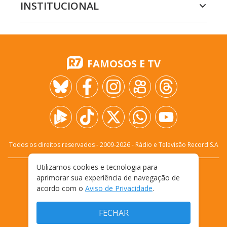
INSTITUCIONAL
FAMOSOS E TV
Todos os direitos reservados - 2009-
2026
- Rádio e Televisão Record S.A
Utilizamos cookies e tecnologia para
CARREIRA
FALE CONOSCO
PRIVACIDADE
aprimorar sua experiência de navegação de
TERMOS E CONDIÇÕES DE USO
acordo com o
Aviso de Privacidade
.
FECHAR