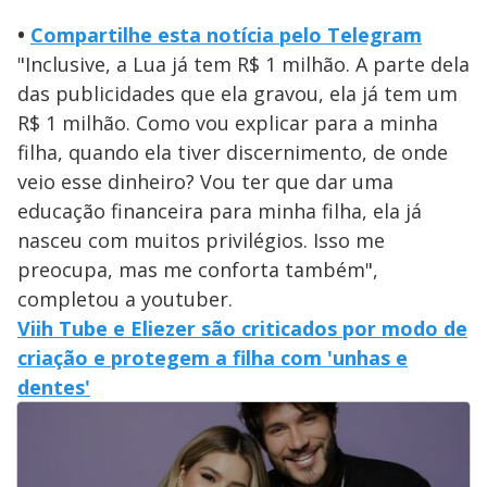
•
Compartilhe esta notícia pelo Telegram
"Inclusive, a Lua já tem R$ 1 milhão. A parte dela
das publicidades que ela gravou, ela já tem um
R$ 1 milhão. Como vou explicar para a minha
filha, quando ela tiver discernimento, de onde
veio esse dinheiro? Vou ter que dar uma
educação financeira para minha filha, ela já
nasceu com muitos privilégios. Isso me
preocupa, mas me conforta também",
completou a youtuber.
Viih Tube e Eliezer são criticados por modo de
criação e protegem a filha com 'unhas e
dentes'