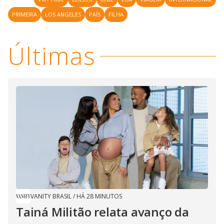
PRIMEIRA
LOS ANGELES
PAÍS
FILHA
Últimas
VANITY BRASIL
/
HÁ 28 MINUTOS
Tainá Militão relata avanço da