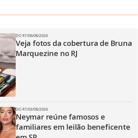
DO R7
/
06/08/2026
Veja fotos da cobertura de Bruna
Marquezine no RJ
DO R7
/
03/08/2026
Neymar reúne famosos e
familiares em leilão beneficente
em SP