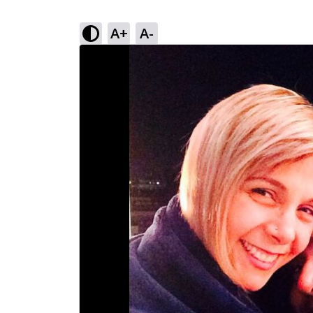
A+
A-