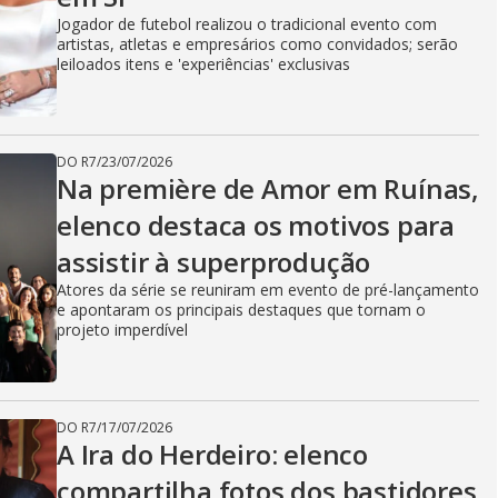
Jogador de futebol realizou o tradicional evento com
artistas, atletas e empresários como convidados; serão
leiloados itens e 'experiências' exclusivas
DO R7
/
23/07/2026
Na première de Amor em Ruínas,
elenco destaca os motivos para
assistir à superprodução
Atores da série se reuniram em evento de pré-lançamento
e apontaram os principais destaques que tornam o
projeto imperdível
DO R7
/
17/07/2026
A Ira do Herdeiro: elenco
compartilha fotos dos bastidores