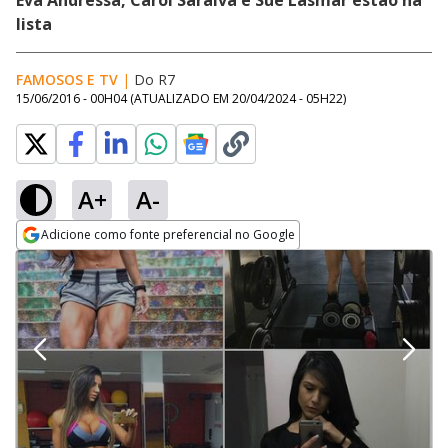
Eva Andressa, Carol Saraiva e Sue Lasmar estão na
lista
FAMOSOS E TV
|
Do R7
15/06/2016 - 00H04
(ATUALIZADO EM
20/04/2024 - 05H22
)
A+
A-
Adicione como fonte preferencial no Google
Opens in new window