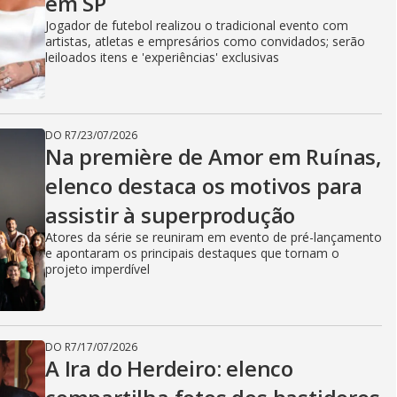
em SP
Jogador de futebol realizou o tradicional evento com
artistas, atletas e empresários como convidados; serão
leiloados itens e 'experiências' exclusivas
DO R7
/
23/07/2026
Na première de Amor em Ruínas,
elenco destaca os motivos para
assistir à superprodução
Atores da série se reuniram em evento de pré-lançamento
e apontaram os principais destaques que tornam o
projeto imperdível
DO R7
/
17/07/2026
A Ira do Herdeiro: elenco