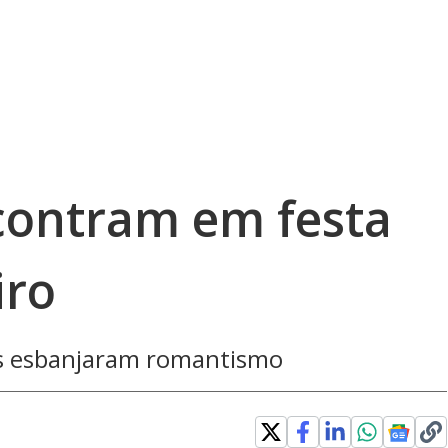
contram em festa
iro
us esbanjaram romantismo