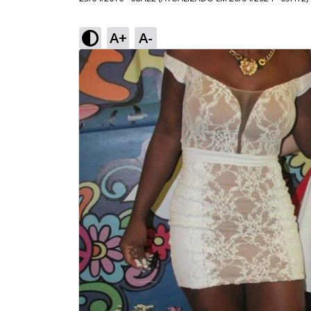
A+
A-