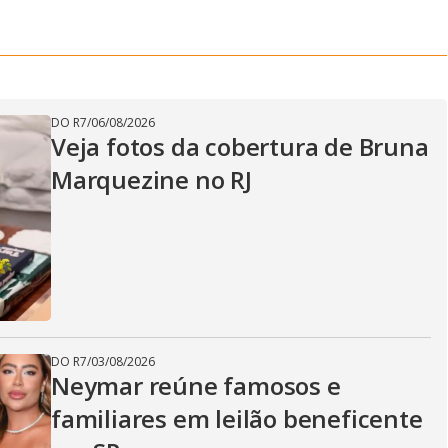
DO R7
/
06/08/2026
Veja fotos da cobertura de Bruna
Marquezine no RJ
DO R7
/
03/08/2026
Neymar reúne famosos e
familiares em leilão beneficente