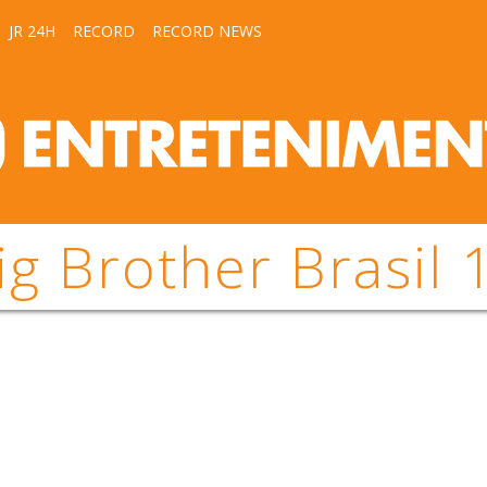
JR 24H
RECORD
RECORD NEWS
ig Brother Brasil 