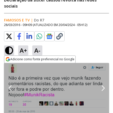
Declaração da sister causou revolta nas redes
sociais
FAMOSOS E TV
|
Do R7
28/03/2016 - 09H09
(ATUALIZADO EM
20/04/2024 - 05H12
)
A+
A-
Adicione como fonte preferencial no Google
Opens in new window