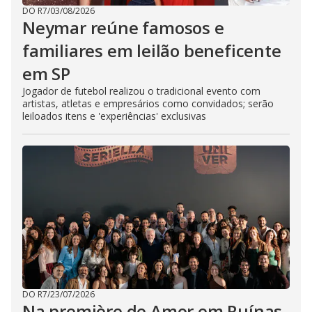
DO R7
/
03/08/2026
Neymar reúne famosos e
familiares em leilão beneficente
em SP
Jogador de futebol realizou o tradicional evento com
artistas, atletas e empresários como convidados; serão
leiloados itens e 'experiências' exclusivas
DO R7
/
23/07/2026
Na première de Amor em Ruínas,