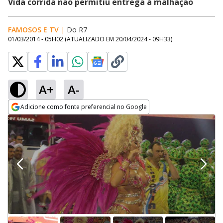
Vida corrida não permitiu entrega à malhação
FAMOSOS E TV
|
Do R7
01/03/2014 - 05H02
(ATUALIZADO EM
20/04/2024 - 09H33
)
A+
A-
Adicione como fonte preferencial no Google
Opens in new window