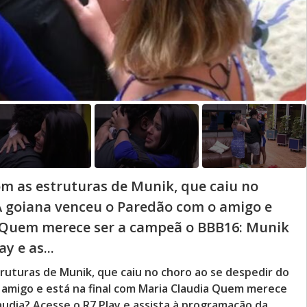
m as estruturas de Munik, que caiu no
A goiana venceu o Paredão com o amigo e
a Quem merece ser a campeã o BBB16: Munik
y e as...
uturas de Munik, que caiu no choro ao se despedir do
 amigo e está na final com Maria Claudia Quem merece
audia? Acesse o R7 Play e assista à programação da