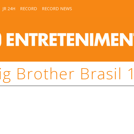
JR 24H
RECORD
RECORD NEWS
ig Brother Brasil 