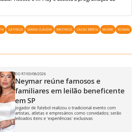
16
CATHEUS
MARIA CLAUDIA
MATHEUS
CACAU BBB16
MUNIK
RONAN
DO R7
/
03/08/2026
Neymar reúne famosos e
familiares em leilão beneficente
em SP
Jogador de futebol realizou o tradicional evento com
artistas, atletas e empresários como convidados; serão
leiloados itens e 'experiências' exclusivas