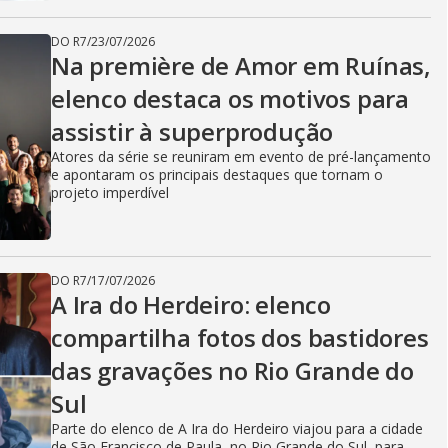
DO R7
/
23/07/2026
Na première de Amor em Ruínas,
elenco destaca os motivos para
assistir à superprodução
Atores da série se reuniram em evento de pré-lançamento
e apontaram os principais destaques que tornam o
projeto imperdível
DO R7
/
17/07/2026
A Ira do Herdeiro: elenco
compartilha fotos dos bastidores
das gravações no Rio Grande do
Sul
Parte do elenco de A Ira do Herdeiro viajou para a cidade
de São Francisco de Paula, no Rio Grande do Sul, para