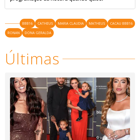
BBB16
CATHEUS
MARIA CLAUDIA
MATHEUS
CACAU BBB16
RONAN
DONA GERALDA
Últimas