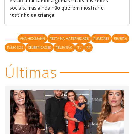
estão publicando algumas fotos nas redes
sociais, mas ainda não querem mostrar o
rostinho da criança
ANA HICKMANN
FESTA NA MATERNIDADE
RUMORES
REVISTA
FAMOSOS
CELEBRIDADES
TELEVISÃO
TV
R7
Últimas