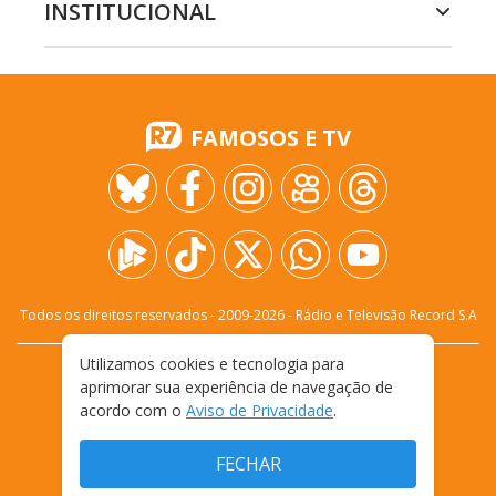
INSTITUCIONAL
FAMOSOS E TV
Todos os direitos reservados - 2009-
2026
- Rádio e Televisão Record S.A
Utilizamos cookies e tecnologia para
CARREIRA
FALE CONOSCO
PRIVACIDADE
aprimorar sua experiência de navegação de
TERMOS E CONDIÇÕES DE USO
acordo com o
Aviso de Privacidade
.
FECHAR