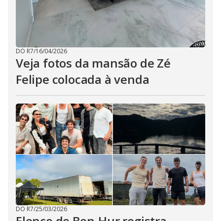
DO R7
/
16/04/2026
Veja fotos da mansão de Zé
Felipe colocada à venda
DO R7
/
25/03/2026
Elenco de Ben-Hur registra