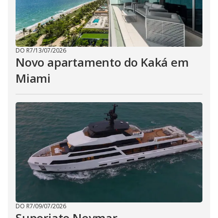
DO R7
/
13/07/2026
Novo apartamento do Kaká em
Miami
DO R7
/
09/07/2026
Superiate Neymar