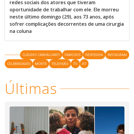
redes sociais dos atores que tiveram
oportunidade de trabalhar com ele. Ele morreu
neste último domingo (29), aos 73 anos, após
sofrer complicações decorrentes de uma cirurgia
na coluna
CLÁUDIO CANVALCANTI
FAMOSOS
DESPEDIDA
INSTAGRAM
CELEBRIDADES
MORTE
TELEVISÃO
TV
R7
Últimas