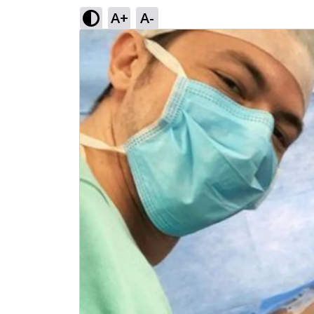
A+
A-