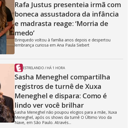
Rafa Justus presenteia irmã com
boneca assustadora da infância
e madrasta reage: ‘Morria de
medo’
Brinquedo voltou à família anos depois e despertou
lembrança curiosa em Ana Paula Siebert
ESTRELANDO
/
HÁ 1 HORA
Sasha Meneghel compartilha
registros de turnê de Xuxa
Meneghel e dispara: Como é
lindo ver você brilhar
Sasha Meneghel não poupou elogios para a mãe, Xuxa
Meneghel, após os shows da turnê O Último Voo da
Nave, em São Paulo. Através...