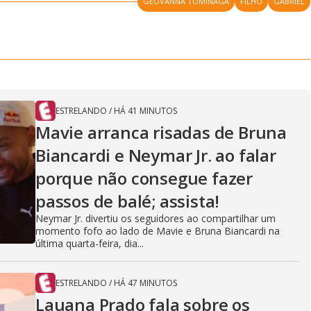
GEOVANNA TOMINAGA
FILHO
GABRIEL
ESTRELANDO
/
HÁ 41 MINUTOS
Mavie arranca risadas de Bruna
Biancardi e Neymar Jr. ao falar
porque não consegue fazer
passos de balé; assista!
Neymar Jr. divertiu os seguidores ao compartilhar um
momento fofo ao lado de Mavie e Bruna Biancardi na
última quarta-feira, dia...
ESTRELANDO
/
HÁ 47 MINUTOS
Lauana Prado fala sobre os