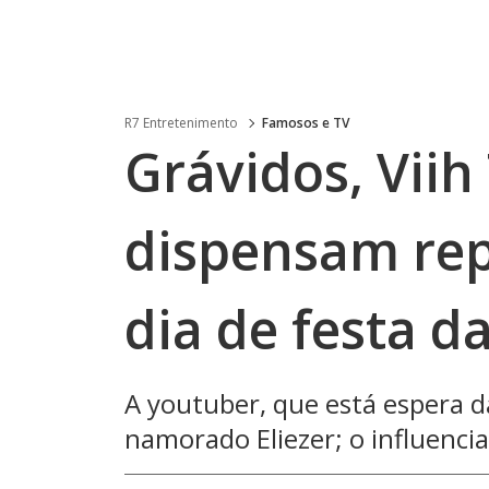
R7 Entretenimento
Famosos e TV
Grávidos, Viih
dispensam rep
dia de festa d
A youtuber, que está espera d
namorado Eliezer; o influenci