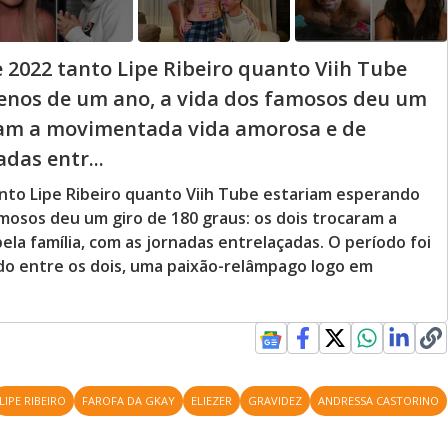
2022 tanto Lipe Ribeiro quanto Viih Tube
enos de um ano, a vida dos famosos deu um
aram a movimentada vida amorosa e de
das entr...
to Lipe Ribeiro quanto Viih Tube estariam esperando
mosos deu um giro de 180 graus: os dois trocaram a
la família, com as jornadas entrelaçadas. O período foi
o entre os dois, uma paixão-relâmpago logo em
LIPE RIBEIRO
FAROFA DA GKAY
ELIEZER
GRAVIDEZ
ANDRESSA CASTORINO