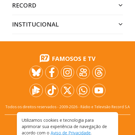
RECORD
INSTITUCIONAL
FAMOSOS E TV
Todos os direitos reservados - 2009-
2026
- Rádio e Televisão Record S.A
Utilizamos cookies e tecnologia para
CARREIRA
FALE CONOSCO
PRIVACIDADE
aprimorar sua experiência de navegação de
TERMOS E CONDIÇÕES DE USO
acordo com o
Aviso de Privacidade
.