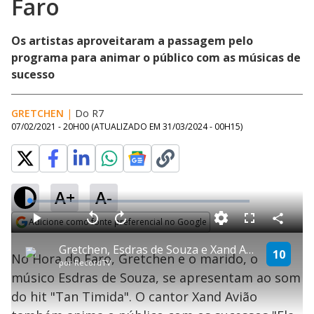
Faro
Os artistas aproveitaram a passagem pelo
programa para animar o público com as músicas de
sucesso
GRETCHEN
|
Do R7
07/02/2021 - 20H00
(ATUALIZADO EM
31/03/2024 - 00H15
)
A+
A-
L
o
a
Adicione como fonte preferencial no Google
d
C
P
V
A
P
F
e
o
l
o
v
u
Opens in new window
d
m
a
l
a
l
:
Gretchen, Esdras de Souza e Xand Avião apresentam os sucessos no Hora do Faro
p
y
t
n
l
10
1
No Hora do Faro, Gretchen e o marido, o
a
a
ç
s
.
por
RecordTV
r
r
a
c
7
t
1
r
l
r
6
músico Esdras de Souza, se apresentam ao som
i
0
1
e
%
l
s
0
e
h
do hit "Tan Timida". O cantor Xand Avião
e
s
n
a
g
e
r
u
g