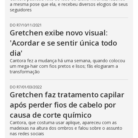
a mesma pose que ela, e recebeu diversos elogios de seus
seguidores
DO R7
/
10/11/2021
Gretchen exibe novo visual:
'Acordar e se sentir única todo
dia'
Cantora fez a mudança há uma semana, quando colocou
um mega-hair com fios pretos e lisos; fãs elogiaram a
transformação
DO R7
/
01/03/2022
Gretchen faz tratamento capilar
após perder fios de cabelo por
causa de corte químico
Cantora, que costuma usar aplique, apareceu com as
madeixas na altura dos ombros e falou sobre o assunto
nas redes sociais