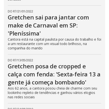
s
e
b
DO R7
/
21/01/2022
u
Gretchen sai para jantar com
t
t
make de Carnaval em SP:
o
n
.
'Pleníssima'
Cantora está na capital paulista por causa do trabalho e foi
a um restaurante com um visual todo brilhoso, na
companhia do marido
DO R7
/
13/05/2022
Gretchen posa de cropped e
calça com fenda: 'Sexta-feira 13 a
gente já começa bombando'
Aos 62 anos, a cantora posou cheia de charme com seu
lookinho repleto de tendências e ganhou vários elogios
nas redes sociais