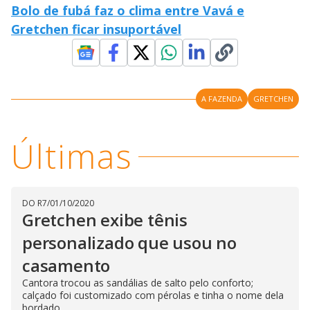
Bolo de fubá faz o clima entre Vavá e
n
g
Gretchen ficar insuportável
t
h
e
E
s
c
a
p
A FAZENDA
GRETCHEN
e
k
e
y
Últimas
o
r
a
c
t
i
DO R7
/
01/10/2020
v
a
Gretchen exibe tênis
t
i
personalizado que usou no
n
g
casamento
t
h
e
Cantora trocou as sandálias de salto pelo conforto;
c
calçado foi customizado com pérolas e tinha o nome dela
l
bordado
o