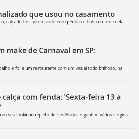
a
onalizado que usou no casamento
l
o
rto; calçado foi customizado com pérolas e tinha o nome dela
g
om make de Carnaval em SP:
abalho e foi a um restaurante com um visual todo brilhoso, na
calça com fenda: 'Sexta-feira 13 a
'
om seu lookinho repleto de tendências e ganhou vários elogios