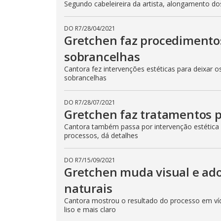
Segundo cabeleireira da artista, alongamento do
t
t
o
n
DO R7
/
28/04/2021
.
Gretchen faz procedimentos
sobrancelhas
Cantora fez intervenções estéticas para deixar
sobrancelhas
DO R7
/
28/07/2021
Gretchen faz tratamentos 
Cantora também passa por intervenção estética 
processos, dá detalhes
DO R7
/
15/09/2021
Gretchen muda visual e ado
naturais
Cantora mostrou o resultado do processo em víd
liso e mais claro