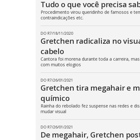
Tudo o que você precisa sa
e
E
Procedimento virou queridinho de famosos e tem
s
c
contraindicações etc.
a
p
e
DO R7
/
18/11/2020
k
Gretchen radicaliza no visu
e
y
o
cabelo
r
a
Cantora foi morena durante toda a carreira, m
c
com muitos elogios
t
i
v
a
DO R7
/
26/01/2021
t
Gretchen tira megahair e mo
i
n
g
químico
t
h
Rainha do rebolado fez suspense nas redes e dis
e
mudar visual
c
l
o
s
DO R7
/
26/01/2021
e
De megahair, Gretchen post
b
u