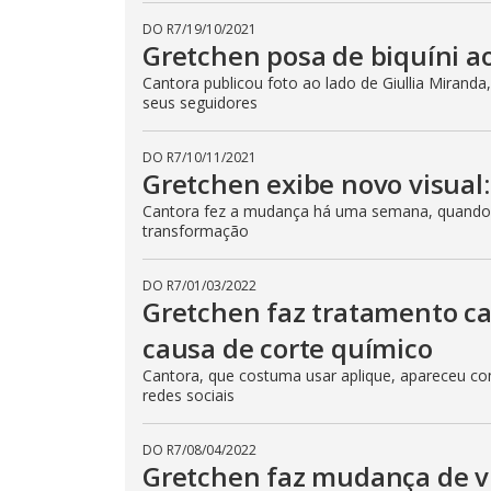
DO R7
/
19/10/2021
Gretchen posa de biquíni ao
Cantora publicou foto ao lado de Giullia Mirand
seus seguidores
DO R7
/
10/11/2021
Gretchen exibe novo visual: 
Cantora fez a mudança há uma semana, quando c
transformação
DO R7
/
01/03/2022
Gretchen faz tratamento cap
causa de corte químico
Cantora, que costuma usar aplique, apareceu co
redes sociais
DO R7
/
08/04/2022
Gretchen faz mudança de vi