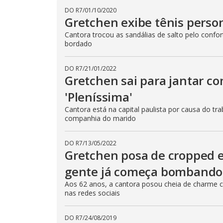
n
T
DO R7
/
01/10/2020
h
d
Gretchen exibe tênis pers
i
o
s
m
w
Cantora trocou as sandálias de salto pelo confo
o
bordado
.
d
a
l
c
DO R7
/
21/01/2022
a
Gretchen sai para jantar c
n
b
'Pleníssima'
e
c
Cantora está na capital paulista por causa do tr
l
o
companhia do marido
s
e
d
DO R7
/
13/05/2022
b
Gretchen posa de cropped e 
y
p
r
gente já começa bombando
e
s
Aos 62 anos, a cantora posou cheia de charme c
s
nas redes sociais
i
n
g
t
DO R7
/
24/08/2019
h