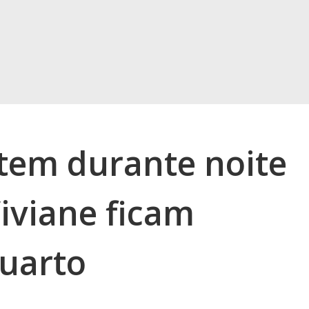
rtem durante noite
iviane ficam
quarto