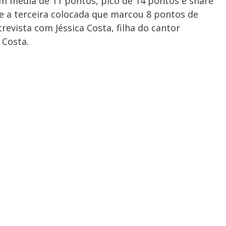
m média de 11 pontos, pico de 14 pontos e share
ue a terceira colocada que marcou 8 pontos de
vista com Jéssica Costa, filha do cantor
 Costa.