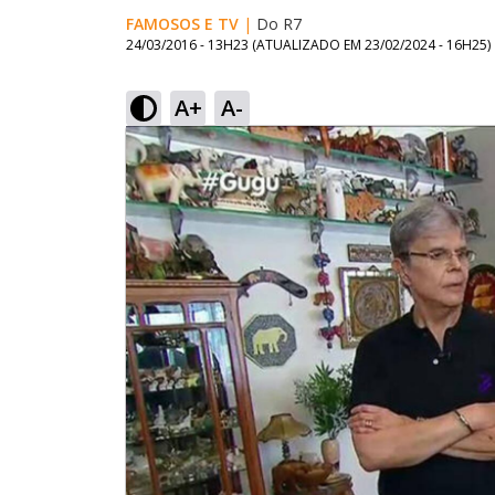
FAMOSOS E TV
|
Do R7
24/03/2016 - 13H23
(ATUALIZADO EM
23/02/2024 - 16H25
)
A+
A-