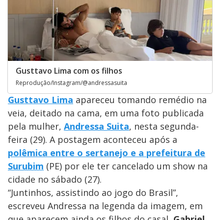
Gusttavo Lima com os filhos
Reprodução/Instagram/@andressasuita
Gusttavo Lima
apareceu tomando remédio na
veia, deitado na cama, em uma foto publicada
pela mulher,
Andressa Suita
, nesta segunda-
feira (29). A postagem aconteceu após a
polêmica entre o sertanejo e a prefeitura de
Surubim
(PE) por ele ter cancelado um show na
cidade no sábado (27).
“Juntinhos, assistindo ao jogo do Brasil”,
escreveu Andressa na legenda da imagem, em
que aparecem ainda os filhos do casal,
Gabriel
,