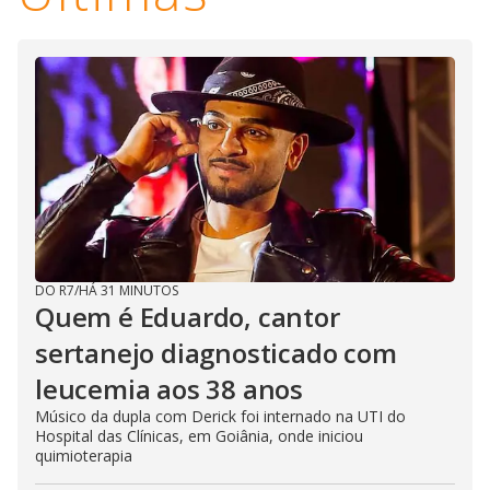
i
d
e
o
DO R7
/
HÁ 31 MINUTOS
Quem é Eduardo, cantor
sertanejo diagnosticado com
leucemia aos 38 anos
Músico da dupla com Derick foi internado na UTI do
Hospital das Clínicas, em Goiânia, onde iniciou
quimioterapia