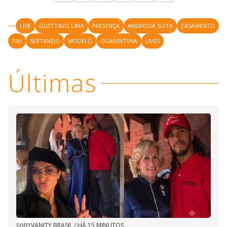
LIVE
GUSTTAVO LIMA
PRESENÇA
ANDRESSA SUITA
CASAMENTO
FIM
SERTANEJO
MODELO
QUARENTENA
LIVES
Últimas
VANITY BRASIL
/
HÁ 15 MINUTOS