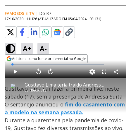
FAMOSOS E TV
|
Do R7
17/10/2020 - 11H26
(ATUALIZADO EM
05/04/2024 - 03H31
)
A+
A-
Adicione como fonte preferencial no Google
Opens in new window
L
o
a
d
C
P
V
A
P
F
e
o
l
o
v
u
d
m
a
l
a
l
:
Gusttavo Lima teria traído Andressa Suita com Mallu Ohanna antes da separação
p
y
t
n
l
1
Gusttavo Lima vai fazer a primeira live, neste
a
a
ç
s
.
por
RecordTV
r
r
a
c
3
t
1
r
l
r
1
sábado (17), sem a presença de Andressa Suita.
i
0
1
e
%
l
s
0
e
h
O sertanejo anunciou o
e
s
fim do casamento com
n
a
g
e
r
u
g
a modelo na semana passada.
n
u
a
d
n
o
d
Durante a quarentena pela pandemia de covid-
s
o
s
19, Gusttavo fez diversas transmissões ao vivo.