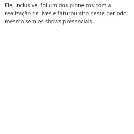
y
Ele, inclusive, foi um dos pioneiros com a
realização de lives e faturou alto neste período,
M
V
u
d
mesmo sem os shows presenciais.
o
i
d
e
o