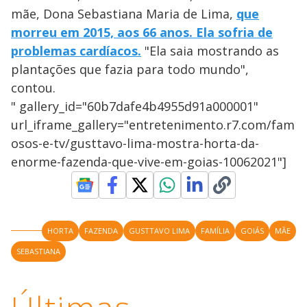
mãe, Dona Sebastiana Maria de Lima,
que
morreu em 2015, aos 66 anos. Ela sofria de
problemas cardíacos.
"Ela saia mostrando as
plantações que fazia para todo mundo",
contou.
" gallery_id="60b7dafe4b4955d91a000001"
url_iframe_gallery="entretenimento.r7.com/fam
osos-e-tv/gusttavo-lima-mostra-horta-da-
enorme-fazenda-que-vive-em-goias-10062021"]
HORTA
FAZENDA
GUSTTAVO LIMA
FAMÍLIA
GOIÁS
MÃE
SEBASTIANA