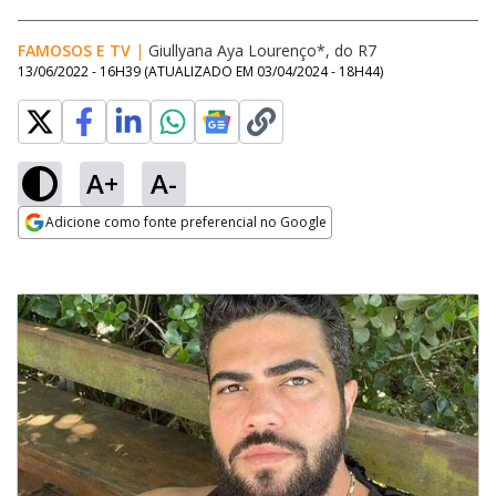
FAMOSOS E TV
|
Giullyana Aya Lourenço*, do R7
13/06/2022 - 16H39
(ATUALIZADO EM
03/04/2024 - 18H44
)
A+
A-
Adicione como fonte preferencial no Google
Opens in new window