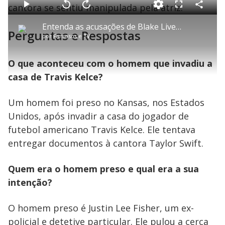
a
cantora se sentiu manipulada pela atriz.
d
C
P
V
A
P
F
e
o
l
o
v
u
d
m
a
l
a
l
:
Entenda as acusações de Blake Lively contra Justin Baldoni após o filme ‘É Assim Que Acaba’
p
y
t
n
l
3
Perguntas e Respostas
a
a
ç
s
.
por
Famosos e TV
r
r
a
c
8
t
1
r
l
r
0
i
0
1
e
%
l
s
0
e
h
e
s
n
O que aconteceu com o homem que invadiu a
a
g
e
r
u
g
n
u
a
casa de Travis Kelce?
d
n
o
d
s
o
s
Um homem foi preso no Kansas, nos Estados
y
Unidos, após invadir a casa do jogador de
futebol americano Travis Kelce. Ele tentava
M
V
u
d
entregar documentos à cantora Taylor Swift.
o
i
Quem era o homem preso e qual era a sua
intenção?
d
O homem preso é Justin Lee Fisher, um ex-
policial e detetive particular. Ele pulou a cerca