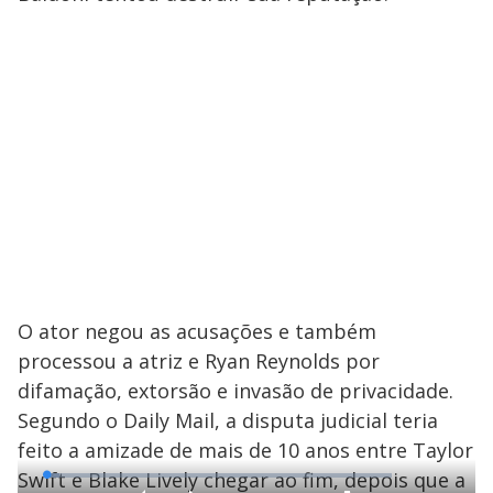
O ator negou as acusações e também
processou a atriz e Ryan Reynolds por
difamação, extorsão e invasão de privacidade.
Segundo o Daily Mail, a disputa judicial teria
feito a amizade de mais de 10 anos entre Taylor
Swift e Blake Lively chegar ao fim, depois que a
L
o