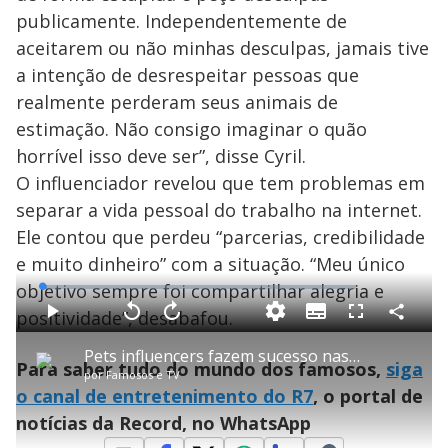
publicamente. Independentemente de
aceitarem ou não minhas desculpas, jamais tive
a intenção de desrespeitar pessoas que
realmente perderam seus animais de
estimação. Não consigo imaginar o quão
horrível isso deve ser”, disse Cyril.
O influenciador revelou que tem problemas em
separar a vida pessoal do trabalho na internet.
Ele contou que perdeu “parcerias, credibilidade
e muito dinheiro” com a situação. “Meu único
objetivo sempre foi compartilhar alegria e
L
o
a
positividade”, desabafou.
S
d
u
C
P
V
A
P
F
e
b
o
l
o
v
u
d
t
m
a
l
a
l
:
Pets influencers fazem sucesso nas redes e viram fonte de renda para seus tutores
i
p
y
t
n
l
1
Para saber tudo do mundo dos famosos,
siga
t
a
a
ç
s
.
por
Famosos e TV
l
r
r
a
c
4
e
t
1
r
l
r
8
o canal de entretenimento do R7
, o portal de
s
i
0
1
e
%
l
s
0
e
h
notícias da Record, no WhatsApp
e
s
n
a
g
e
r
u
g