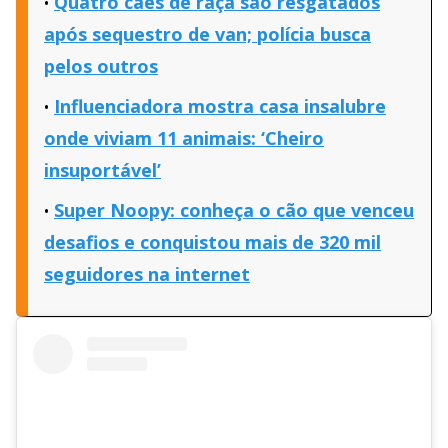
Quatro cães de raça são resgatados
após sequestro de van; polícia busca
pelos outros
Influenciadora mostra casa insalubre
onde viviam 11 animais: ‘Cheiro
insuportável’
Super Noopy: conheça o cão que venceu
desafios e conquistou mais de 320 mil
seguidores na internet