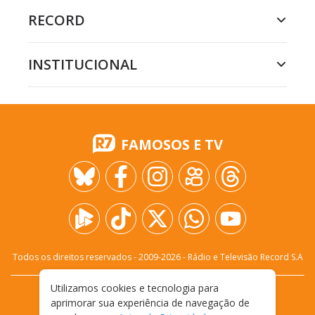
RECORD
INSTITUCIONAL
FAMOSOS E TV
Todos os direitos reservados - 2009-
2026
- Rádio e Televisão Record S.A
Utilizamos cookies e tecnologia para
CARREIRA
FALE CONOSCO
PRIVACIDADE
aprimorar sua experiência de navegação de
TERMOS E CONDIÇÕES DE USO