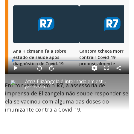
Ana Hickmann fala sobre
Cantora tcheca morre ap
estado de saúde após
contrair Covid-19
L
diagnóstico de Covid-19
propositalmente
o
a
d
C
P
V
A
P
F
e
o
l
o
v
u
d
m
a
l
a
l
:
Atriz Elizângela é internada em estado grave no RJ com sequelas da covid
p
y
t
n
l
7
Em conversa com o
R7
, a assessoria de
a
a
ç
s
.
por
RecordTV
r
r
a
c
5
t
1
r
l
r
5
imprensa de Elizangela não soube responder se
i
0
1
e
%
l
s
0
e
h
ela se vacinou com alguma das doses do
e
s
n
a
g
e
r
u
g
imunizante contra a Covid-19.
n
u
a
d
n
o
d
s
o
s