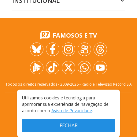
INSTITUCIONAL
FAMOSOS E TV
Todos os direitos reservados - 2009-
2026
- Rádio e Televisão Record S.A
Utilizamos cookies e tecnologia para
CARREIRA
FALE CONOSCO
PRIVACIDADE
aprimorar sua experiência de navegação de
TERMOS E CONDIÇÕES DE USO
acordo com o
Aviso de Privacidade
.
FECHAR