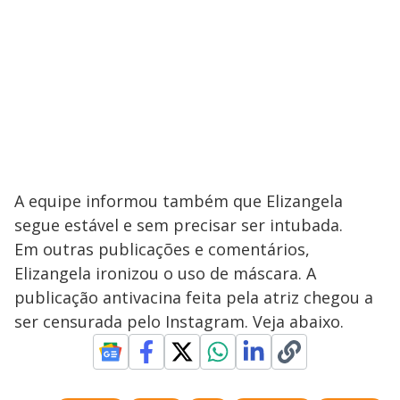
y
M
V
u
d
o
i
d
e
A equipe informou também que Elizangela
segue estável e sem precisar ser intubada.
Em outras publicações e comentários,
o
Elizangela ironizou o uso de máscara. A
publicação antivacina feita pela atriz chegou a
ser censurada pelo Instagram. Veja abaixo.