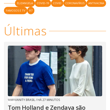
ELIZANGELA
COVID-19
COVID
CORONAVÍRUS
ANTIVACINA
FAMOSOS E TV
R7
Últimas
VANITY BRASIL
/
HÁ 27 MINUTOS
Tom Holland e Zendaya são