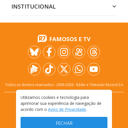
INSTITUCIONAL
FAMOSOS E TV
Todos os direitos reservados - 2009-
2026
- Rádio e Televisão Record S.A
Utilizamos cookies e tecnologia para
CARREIRA
FALE CONOSCO
PRIVACIDADE
aprimorar sua experiência de navegação de
TERMOS E CONDIÇÕES DE USO
acordo com o
Aviso de Privacidade
.
FECHAR