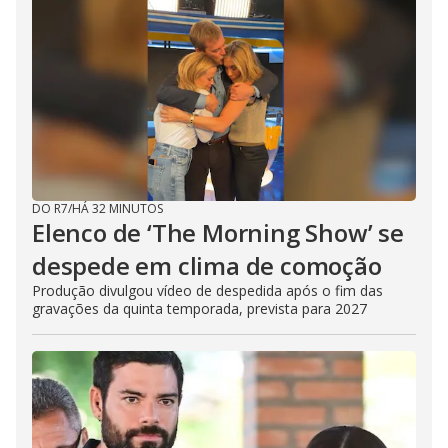
V
i
d
e
DO R7
/
HÁ 32 MINUTOS
o
Elenco de ‘The Morning Show’ se
despede em clima de comoção
Produção divulgou vídeo de despedida após o fim das
gravações da quinta temporada, prevista para 2027