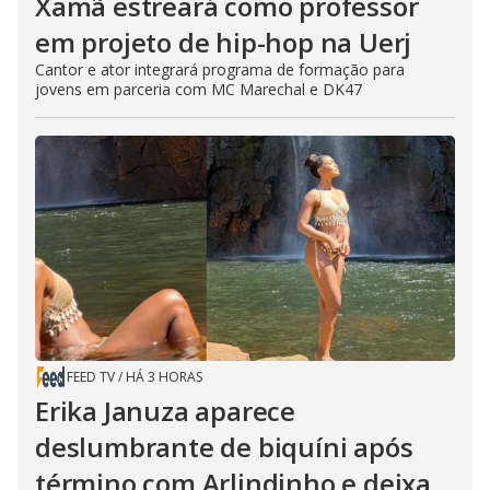
Xamã estreará como professor
em projeto de hip-hop na Uerj
Cantor e ator integrará programa de formação para
jovens em parceria com MC Marechal e DK47
FEED TV
/
HÁ 3 HORAS
Erika Januza aparece
deslumbrante de biquíni após
término com Arlindinho e deixa