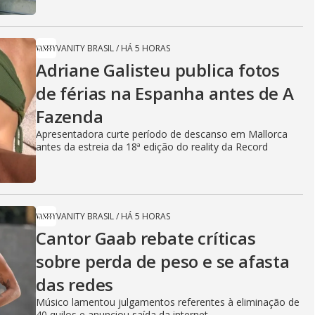
VANITY BRASIL
/
HÁ 5 HORAS
Adriane Galisteu publica fotos
de férias na Espanha antes de A
Fazenda
Apresentadora curte período de descanso em Mallorca
antes da estreia da 18ª edição do reality da Record
VANITY BRASIL
/
HÁ 5 HORAS
Cantor Gaab rebate críticas
sobre perda de peso e se afasta
das redes
Músico lamentou julgamentos referentes à eliminação de
40 quilos e anunciou saída da internet