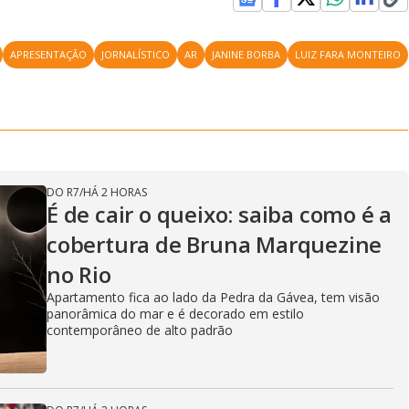
APRESENTAÇÃO
JORNALÍSTICO
AR
JANINE BORBA
LUIZ FARA MONTEIRO
DO R7
/
HÁ 2 HORAS
É de cair o queixo: saiba como é a
cobertura de Bruna Marquezine
no Rio
Apartamento fica ao lado da Pedra da Gávea, tem visão
panorâmica do mar e é decorado em estilo
contemporâneo de alto padrão