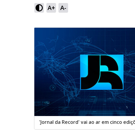
A+
A-
'Jornal da Record' vai ao ar em cinco ediç