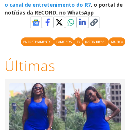
d
o canal de entretenimento do R7
, o portal de
notícias da RECORD, no WhatsApp
e
o
ENTRETENIMENTO
FAMOSOS
TV
JUSTIN BIEBER
MÚSICA
Últimas