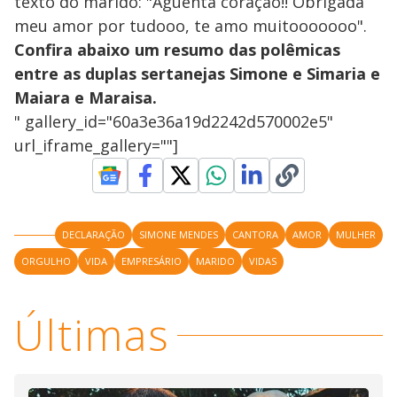
texto do marido: "Aguenta coração!! Obrigada
meu amor por tudooo, te amo muitooooooo".
Confira abaixo um resumo das polêmicas
entre as duplas sertanejas Simone e Simaria e
Maiara e Maraisa.
" gallery_id="60a3e36a19d2242d570002e5"
url_iframe_gallery=""]
DECLARAÇÃO
SIMONE MENDES
CANTORA
AMOR
MULHER
ORGULHO
VIDA
EMPRESÁRIO
MARIDO
VIDAS
Últimas