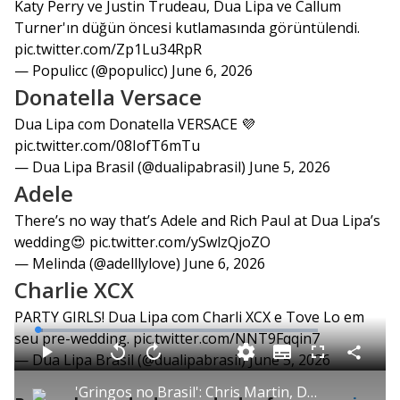
Katy Perry ve Justin Trudeau, Dua Lipa ve Callum
Turner'ın düğün öncesi kutlamasında görüntülendi.
pic.twitter.com/Zp1Lu34RpR
— Populicc (@populicc)
June 6, 2026
Donatella Versace
Dua Lipa com Donatella VERSACE 💜
pic.twitter.com/08IofT6mTu
— Dua Lipa Brasil (@dualipabrasil)
June 5, 2026
Adele
There’s no way that’s Adele and Rich Paul at Dua Lipa’s
wedding😍
pic.twitter.com/ySwlzQjoZO
— Melinda (@adelllylove)
June 6, 2026
Charlie XCX
PARTY GIRLS! Dua Lipa com Charli XCX e Tove Lo em
L
seu pre-wedding.
pic.twitter.com/NNT9Fqqin7
o
a
S
— Dua Lipa Brasil (@dualipabrasil)
June 5, 2026
d
u
C
P
V
A
P
F
e
b
o
l
o
v
u
d
t
m
a
l
a
l
:
'Gringos no Brasil': Chris Martin, Dua Lipa e Shawn Mendes aproveitam o país para shows e lazer
i
p
y
t
n
l
2