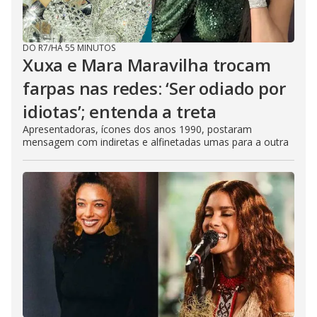
o
DO R7
/
HÁ 55 MINUTOS
Xuxa e Mara Maravilha trocam
farpas nas redes: ‘Ser odiado por
idiotas’; entenda a treta
Apresentadoras, ícones dos anos 1990, postaram
mensagem com indiretas e alfinetadas umas para a outra