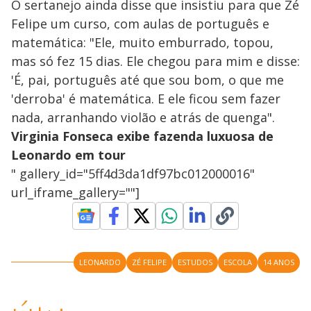
O sertanejo ainda disse que insistiu para que Zé
Felipe um curso, com aulas de português e
matemática: "Ele, muito emburrado, topou,
mas só fez 15 dias. Ele chegou para mim e disse:
'É, pai, português até que sou bom, o que me
'derroba' é matemática. E ele ficou sem fazer
nada, arranhando violão e atrás de quenga".
Virginia Fonseca exibe fazenda luxuosa de
Leonardo em tour
" gallery_id="5ff4d3da1df97bc012000016"
url_iframe_gallery=""]
LEONARDO
ZÉ FELIPE
ESTUDOS
ESCOLA
14 ANOS