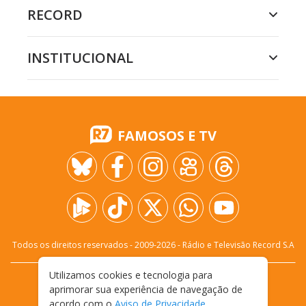
RECORD
INSTITUCIONAL
FAMOSOS E TV
Todos os direitos reservados - 2009-
2026
- Rádio e Televisão Record S.A
Utilizamos cookies e tecnologia para
CARREIRA
FALE CONOSCO
PRIVACIDADE
aprimorar sua experiência de navegação de
TERMOS E CONDIÇÕES DE USO
acordo com o
Aviso de Privacidade
.