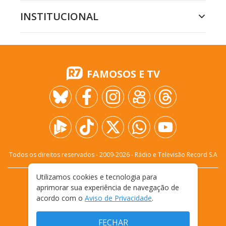
INSTITUCIONAL
FAMOSOS E TV
Todos os direitos reservados - 2009-
2026
- Rádio e Televisão Record S.A
Utilizamos cookies e tecnologia para
CARREIRA
FALE CONOSCO
PRIVACIDADE
aprimorar sua experiência de navegação de
TERMOS E CONDIÇÕES DE USO
acordo com o
Aviso de Privacidade
.
FECHAR