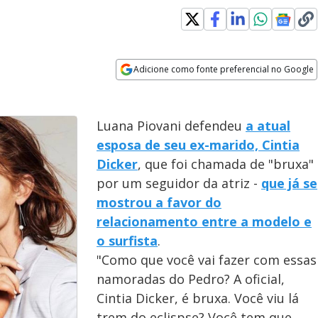
Adicione como fonte preferencial no Google
Opens in new window
Luana Piovani defendeu
a atual
esposa de seu ex-marido, Cintia
Dicker
, que foi chamada de "bruxa"
por um seguidor da atriz -
que já se
mostrou a favor do
relacionamento entre a modelo e
o surfista
.
"Como que você vai fazer com essas
namoradas do Pedro? A oficial,
Cintia Dicker, é bruxa. Você viu lá
trem do eclispse? Você tem que