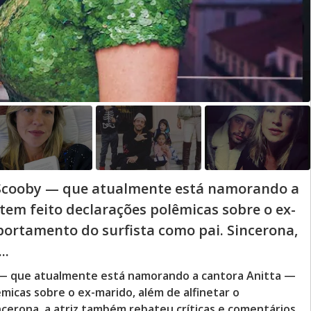
 Scooby — que atualmente está namorando a
tem feito declarações polêmicas sobre o ex-
portamento do surfista como pai. Sincerona,
..
— que atualmente está namorando a cantora Anitta —
micas sobre o ex-marido, além de alfinetar o
cerona, a atriz também rebateu críticas e comentários