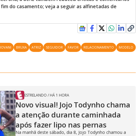
fim do casamento; veja a seguir as alfinetadas de
IOVANI
BRUXA
ATRIZ
SEGUIDOR
FAVOR
RELACIONAMENTO
MODELO
ESTRELANDO
/
HÁ 1 HORA
Novo visual! Jojo Todynho chama
a atenção durante caminhada
após fazer lipo nas pernas
Na manhã deste sábado, dia 8, Jojo Todynho chamou a