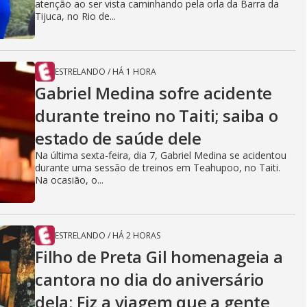
atenção ao ser vista caminhando pela orla da Barra da
Tijuca, no Rio de...
ESTRELANDO
/
HÁ 1 HORA
Gabriel Medina sofre acidente
durante treino no Taiti; saiba o
estado de saúde dele
Na última sexta-feira, dia 7, Gabriel Medina se acidentou
durante uma sessão de treinos em Teahupoo, no Taiti.
Na ocasião, o...
ESTRELANDO
/
HÁ 2 HORAS
Filho de Preta Gil homenageia a
cantora no dia do aniversário
dela: Fiz a viagem que a gente