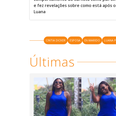
e fez revelações sobre como está após o 
Luana
CINTIA DICKER
ESPOSA
EX-MARIDO
LUANA P
Últimas