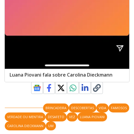
Luana Piovani fala sobre Carolina Dieckmann
BRINCADEIRA
DESCOBERTAS
VIDA
FAMOSOS
VERDADE OU MENTIRA
DESAFETO
VEZ
LUANA PIOVANI
CAROLINA DIECKMANN
UM