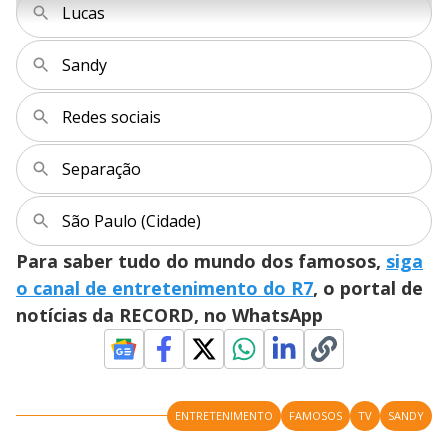
r
Lucas
u
g
n
u
a
d
n
o
d
s
o
s
Sandy
y
Redes sociais
M
V
u
d
o
Separação
i
São Paulo (Cidade)
Para saber tudo do mundo dos famosos,
siga
d
o canal de entretenimento do R7
, o portal de
notícias da RECORD, no WhatsApp
e
o
ENTRETENIMENTO
FAMOSOS
TV
SANDY