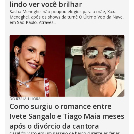
lindo ver você brilhar
Sasha Meneghel não poupou elogios para a mãe, Xuxa
Meneghel, após os shows da turnê O Último Voo da Nave,
em São Paulo. Através...
DO R7
/
HÁ 1 HORA
Como surgiu o romance entre
Ivete Sangalo e Tiago Maia meses
após o divórcio da cantora
Casal foi visto em um passeio de barco durante as férias