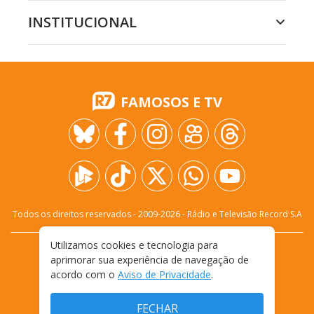
INSTITUCIONAL
FAMOSOS E TV
Todos os direitos reservados - 2009-
2026
- Rádio e Televisão Record S.A
Utilizamos cookies e tecnologia para
CARREIRA
FALE CONOSCO
PRIVACIDADE
aprimorar sua experiência de navegação de
TERMOS E CONDIÇÕES DE USO
acordo com o
Aviso de Privacidade
.
FECHAR