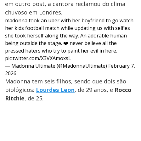
em outro post, a cantora reclamou do clima
chuvoso em Londres.
madonna took an uber with her boyfriend to go watch
her kids football match while updating us with selfies
she took herself along the way. An adorable human
being outside the stage. ❤️ never believe all the
pressed haters who try to paint her evil in here.
pic.twitter.com/X3VXAmoxsL
— Madonna Ultimate (@MadonnaUltimate)
February 7,
2026
Madonna tem seis filhos, sendo que dois são
biológicos:
Lourdes Leon
, de 29 anos, e
Rocco
Ritchie
, de 25.