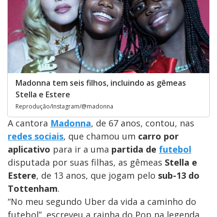
Madonna tem seis filhos, incluindo as gêmeas
Stella e Estere
Reprodução/Instagram/@madonna
A cantora
Madonna
, de 67 anos, contou, nas
redes sociais
, que chamou um
carro por
aplicativo
para ir a uma
partida de
futebol
disputada por suas filhas, as gêmeas
Stella e
Estere
, de 13 anos, que jogam pelo
sub-13 do
Tottenham
.
“No meu segundo Uber da vida a caminho do
futebol”, escreveu a rainha do Pop na legenda