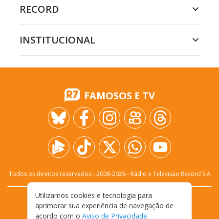
RECORD
INSTITUCIONAL
FAMOSOS E TV
Todos os direitos reservados - 2009-
2026
- Rádio e Televisão Record S.A
Utilizamos cookies e tecnologia para
CARREIRA
FALE CONOSCO
PRIVACIDADE
aprimorar sua experiência de navegação de
TERMOS E CONDIÇÕES DE USO
acordo com o
Aviso de Privacidade
.