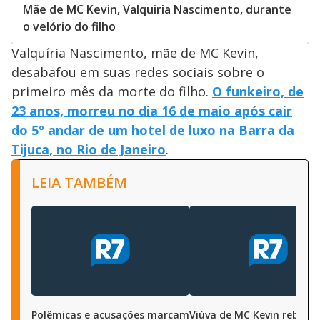
Mãe de MC Kevin, Valquiria Nascimento, durante
o velório do filho
Valquíria Nascimento, mãe de MC Kevin,
desabafou em suas redes sociais sobre o
primeiro mês da morte do filho.
O funkeiro, de
23 anos, morreu no dia 16 de maio após cair
do 5º andar de um hotel de luxo na Barra da
Tijuca, no Rio de Janeiro
.
LEIA TAMBÉM
Polêmicas e acusações marcam
Viúva de MC Kevin rebate