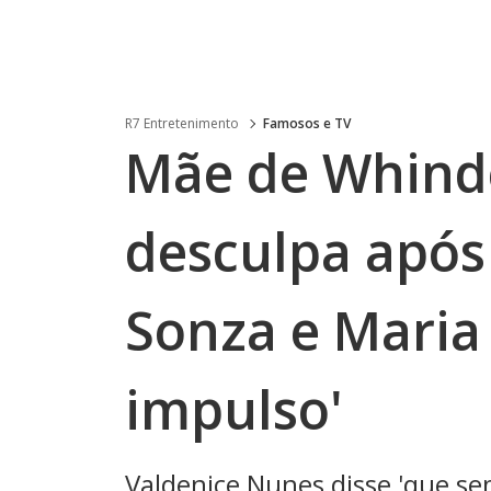
R7 Entretenimento
Famosos e TV
Mãe de Whind
desculpa após 
Sonza e Maria 
impulso'
Valdenice Nunes disse 'que s