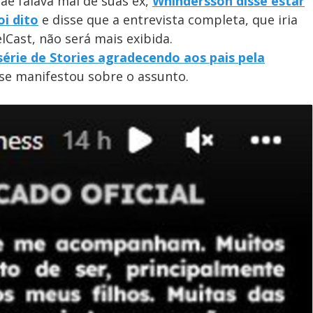
e falava mal de suas ex,
Whindersson disse estar
i dito
e disse que a entrevista completa, que iria
elCast, não será mais exibida.
érie de Stories agradecendo aos pais pela
 se manifestou sobre o assunto.