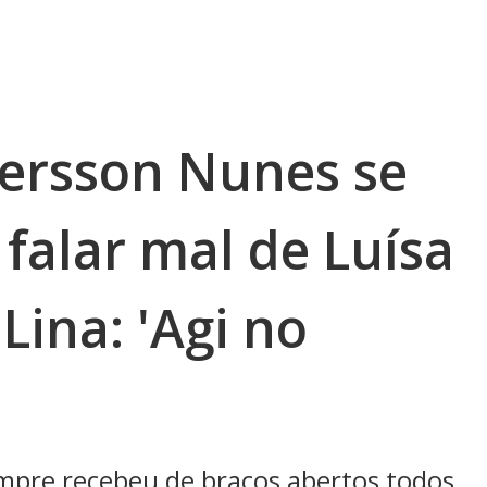
ersson Nunes se
falar mal de Luísa
Lina: 'Agi no
empre recebeu de braços abertos todos