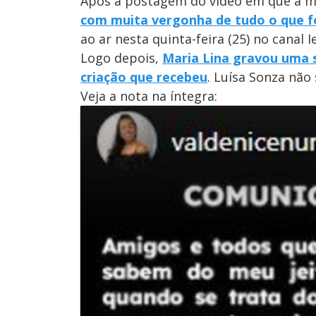
Após a postagem do vídeo em que a mã
com muita vergonha de tudo o que fo
ao ar nesta quinta-feira (25) no canal I
Logo depois,
Maria Lina gravou uma s
criação que recebeu
. Luísa Sonza não
Veja a nota na íntegra: