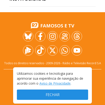
FAMOSOS E TV
Todos os direitos reservados - 2009-
2026
- Rádio e Televisão Record S.A
Utilizamos cookies e tecnologia para
CARREIRA
FALE CONOSCO
PRIVACIDADE
aprimorar sua experiência de navegação de
TERMOS E CONDIÇÕES DE USO
acordo com o
Aviso de Privacidade
.
FECHAR