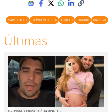
MARCOS MION
OTÁVIO MESQUITA
ASSALTO
BANDIDO
DIÁLOGO
Últimas
VANITY BRASIL
/
HÁ 34 MINUTOS