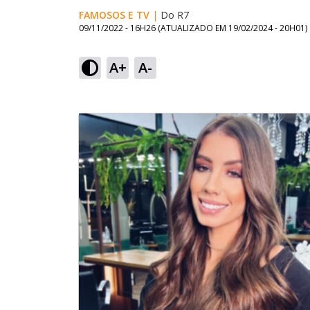
FAMOSOS E TV
|
Do R7
09/11/2022 - 16H26
(ATUALIZADO EM
19/02/2024 - 20H01
)
A+
A-